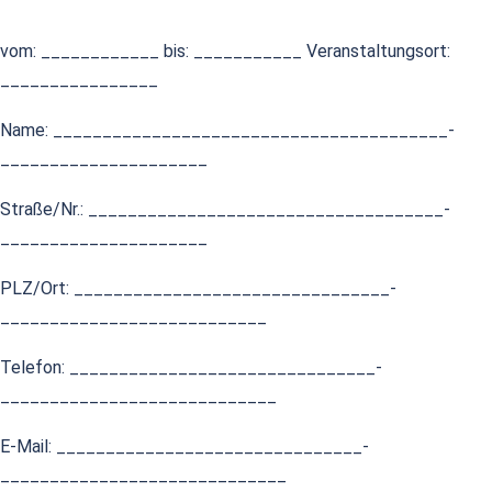
vom: ____________ bis: ___________ Veranstaltungsort:
________________
Name: ________________________________________­­­­­­­­­­­­­­­
_____________________
Straße/Nr.: ____________________________________­­­­­­­­­­­­­­­­­­­­
_____________________
PLZ/Ort: ________________________________­­­­­­­­­­­­­­­­­­­­
___________________________
Telefon: _______________________________­­­­­­­­­­­­­­­­­­­­
____________________________
E-Mail: _______________________________­­­­­­­­­­­­­­­­­­­­
_____________________________