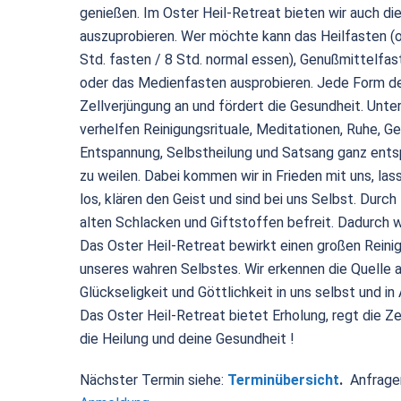
genießen. Im Oster Heil-Retreat bieten wir auch 
auszuprobieren. Wer möchte kann das Heilfasten (o
Std. fasten / 8 Std. normal essen), Genußmittelfast
oder das Medienfasten ausprobieren. Jede Form des
Zellverjüngung an und fördert die Gesundheit. Unter
verhelfen Reinigungsrituale, Meditationen, Ruhe, Ge
Entspannung, Selbstheilung und Satsang ganz entsp
zu weilen. Dabei kommen wir in Frieden mit uns, la
los, klären den Geist und sind bei uns Selbst. Durch
alten Schlacken und Giftstoffen befreit. Dadurch w
Das Oster Heil-Retreat bewirkt einen großen Reini
unseres wahren Selbstes. Wir erkennen die Quelle a
Glückseligkeit und Göttlichkeit in uns selbst und in A
Das Oster Heil-Retreat bietet Erholung, regt die Ze
die Heilung und deine Gesundheit !
Nächster Termin siehe:
Terminübersicht
.
Anfrage