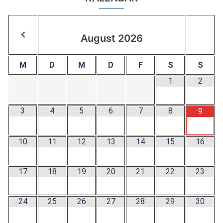
August
2026
M
D
M
D
F
S
S
1
2
3
4
5
6
7
8
9
10
11
12
13
14
15
16
17
18
19
20
21
22
23
24
25
26
27
28
29
30