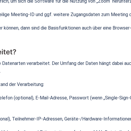
rlich, um sich die Software für die Nutzung von „Zoom“ herunter
eilige Meeting-ID und ggf. weitere Zugangsdaten zum Meeting d
 können, dann sind die Basisfunktionen auch über eine Browser-V
itet?
Datenarten verarbeitet. Der Umfang der Daten hängt dabei auch
.
nd der Verarbeitung:
efon (optional), E-Mail-Adresse, Passwort (wenn „Single-Sign-On
onal), Teilnehmer-IP-Adressen, Geräte-/Hardware-Informatione