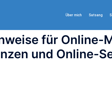
Über mich
Satsang
S
nweise für Online-M
enzen und Online-Se