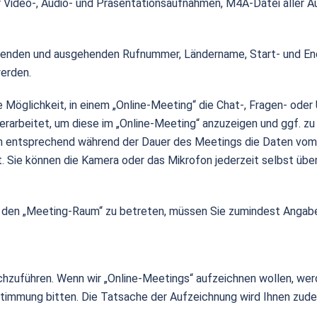
 Video-, Audio- und Präsentationsaufnahmen, M4A-Datei aller A
enden und ausgehenden Rufnummer, Ländername, Start- und End
werden.
e Möglichkeit, in einem „Online-Meeting“ die Chat-, Fragen- ode
arbeitet, um diese im „Online-Meeting“ anzuzeigen und ggf. zu 
n entsprechend während der Dauer des Meetings die Daten vom 
 Sie können die Kamera oder das Mikrofon jederzeit selbst übe
. den „Meeting-Raum“ zu betreten, müssen Sie zumindest Anga
hzuführen. Wenn wir „Online-Meetings“ aufzeichnen wollen, wer
ustimmung bitten. Die Tatsache der Aufzeichnung wird Ihnen zud