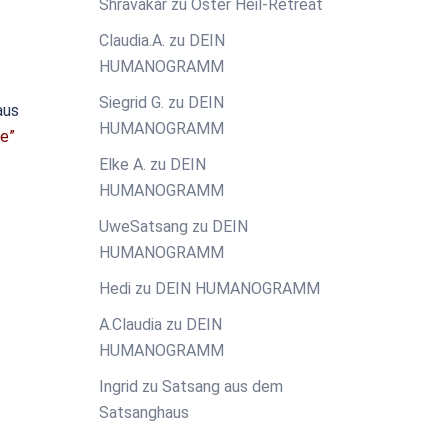
Shravakar
zu
Oster Heil-Retreat
Claudia.A.
zu
DEIN
HUMANOGRAMM
Siegrid G.
zu
DEIN
aus
HUMANOGRAMM
le”
Elke A.
zu
DEIN
HUMANOGRAMM
UweSatsang
zu
DEIN
HUMANOGRAMM
Hedi
zu
DEIN HUMANOGRAMM
A.Claudia
zu
DEIN
HUMANOGRAMM
Ingrid
zu
Satsang aus dem
Satsanghaus