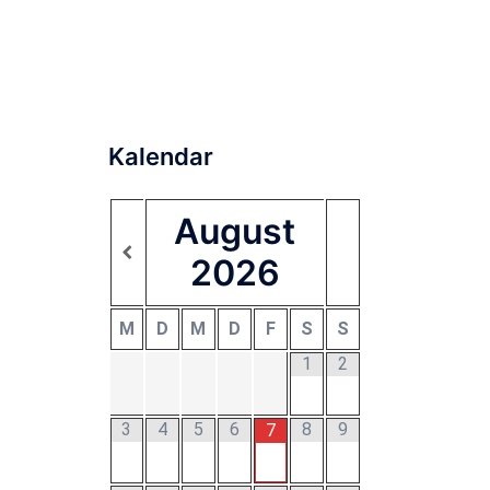
Kalendar
August
2026
M
D
M
D
F
S
S
1
2
3
4
5
6
8
9
7