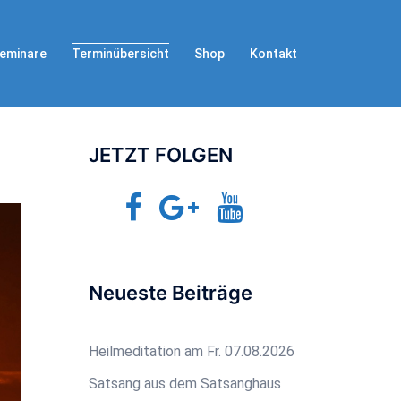
eminare
Shop
Kontakt
Terminübersicht
JETZT FOLGEN
Facebook
Google+
YouTube
Jetzt-
TV
Neueste Beiträge
Heilmeditation am Fr. 07.08.2026
Satsang aus dem Satsanghaus