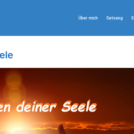
Über mich
Satsang
S
ele