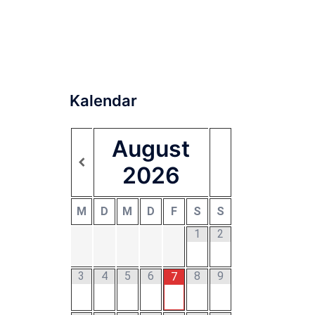
Kalendar
August
2026
M
D
M
D
F
S
S
1
2
3
4
5
6
8
9
7