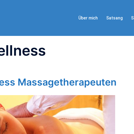
Über mich
Satsang
S
llness
ness Massagetherapeuten